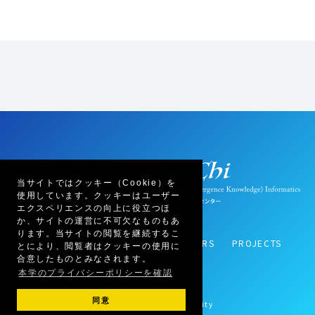
当サイトではクッキー（Cookie）を
使用しています。クッキーはユーザー
エクスペリエンスの向上に役立つほ
か、サイトの運営に不可欠なものもあ
ります。当サイトの閲覧を継続するこ
ABOUT US
RESEARCH
MEMBERS
PROJECTS
とにより、閲覧者はクッキーの使用に
合意したものとみなされます。
CONTACT
LINK
本学のプライバシーポリシーを確認
同意
© 2021 Tohoku University